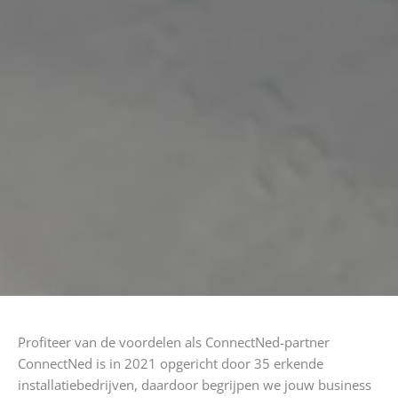
Profiteer van de voordelen als ConnectNed-partner
ConnectNed is in 2021 opgericht door 35 erkende
installatiebedrijven, daardoor begrijpen we jouw business