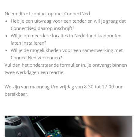
Neem direct contact op met ConnectNed
Heb je een uitvraag voor een tender en wil je graag dat
ConnectNed daarop inschrijft?
Wil je op meerdere locaties in Nederland laadpunten
laten installeren?
Wil je de mogelijkheden voor een samenwerking met
ConnectNed verkennen?
Vul dan het onderstaande formulier in. Je ontvangt binnen
twee werkdagen een reactie.
We zijn van maandag t/m vrijdag van 8.30 tot 17.00 uur
bereikbaar.