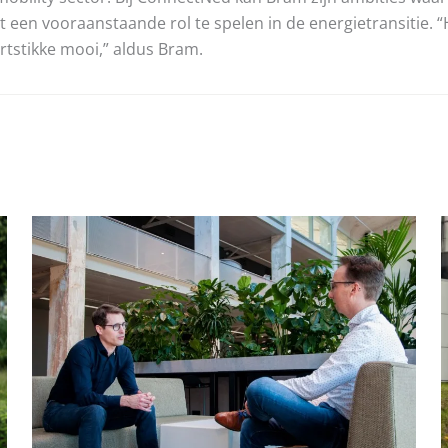
pt een vooraanstaande rol te spelen in de energietransitie. “
hartstikke mooi,” aldus Bram.