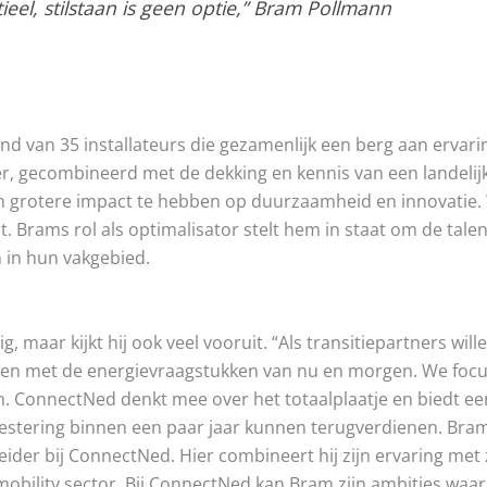
ieel, stilstaan is geen optie,” Bram Pollmann
 van 35 installateurs die gezamenlijk een berg aan ervar
er, gecombineerd met de dekking en kennis van een landelijke
grotere impact te hebben op duurzaamheid en innovatie. Wi
bt. Brams rol als optimalisator stelt hem in staat om de ta
n in hun vakgebied.
, maar kijkt hij ook veel vooruit. “Als transitiepartners wil
lpen met de energievraagstukken van nu en morgen. We foc
n. ConnectNed denkt mee over het totaalplaatje en biedt e
stering binnen een paar jaar kunnen terugverdienen. Bram
ider bij ConnectNed. Hier combineert hij zijn ervaring met z
obility sector. Bij ConnectNed kan Bram zijn ambities waar