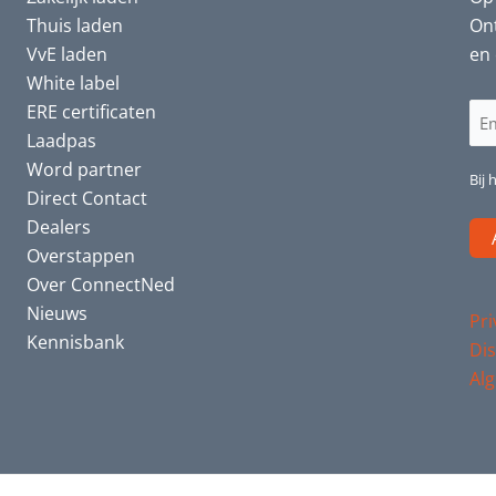
Thuis laden
Ont
VvE laden
en 
White label
ERE certificaten
E-
Laadpas
ma
Word partner
(Ve
Bij 
Direct Contact
Dealers
Overstappen
Over ConnectNed
Nieuws
Pri
Kennisbank
Dis
Al