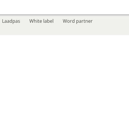
Laadpas
White label
Word partner
tNed bedrijfsleider