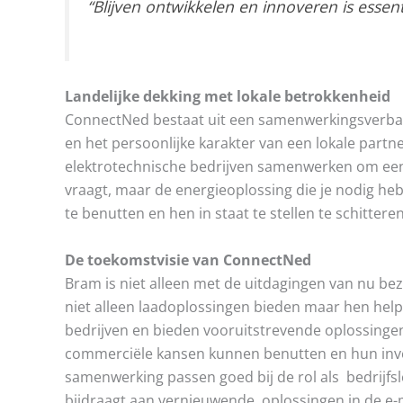
“Blijven ontwikkelen en innoveren is essent
Landelijke dekking met lokale betrokkenheid
ConnectNed bestaat uit een samenwerkingsverband
en het persoonlijke karakter van een lokale partn
elektrotechnische bedrijven samenwerken om een 
vraagt, maar de energieoplossing die je nodig he
te benutten en hen in staat te stellen te schittere
De toekomstvisie van ConnectNed
Bram is niet alleen met de uitdagingen van nu bezig
niet alleen laadoplossingen bieden maar hen he
bedrijven en bieden vooruitstrevende oplossinge
commerciële kansen kunnen benutten en hun inve
samenwerking passen goed bij de rol als bedrijfsle
bijdraagt aan vernieuwende oplossingen in de e-m