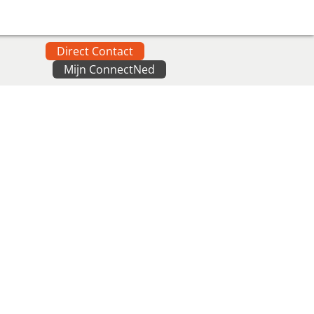
Direct Contact
Mijn ConnectNed
: Bram Pollmann