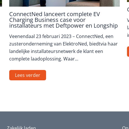
ConnectNed lanceert complete EV
Charging Business case voor
installateurs met Deftpower en Longship
l
i
Veenendaal 23 februari 2023 – ConnectNed, een
zusteronderneming van ElektroNed, biedtvia haar
landelijke installateursnetwerk de klant een
complete laadoplossing. Waar...
Lees verder
Zakelijk laden
Op 