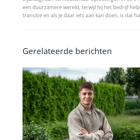
een duurzamere wereld, terwijl hij het bedrijf hel
transitie en als je daar iets aan kan doen, is dat 
Gerelateerde berichten