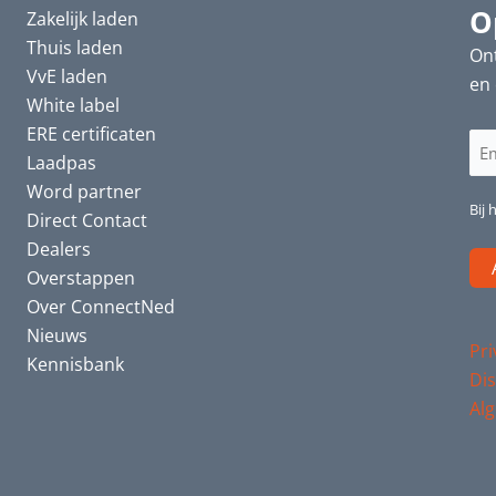
O
Zakelijk laden
Thuis laden
Ont
VvE laden
en 
White label
ERE certificaten
E-
Laadpas
ma
Word partner
(Ve
Bij 
Direct Contact
Dealers
Overstappen
Over ConnectNed
Nieuws
Pri
Kennisbank
Dis
Al