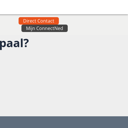
Direct Contact
Mijn ConnectNed
dpaal?