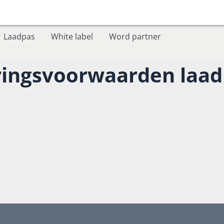
Laadpas
White label
Word partner
veringsvoorwaarden laa