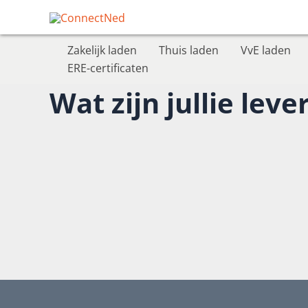
Ga
naar
de
Zakelijk laden
Thuis laden
VvE laden
inhoud
ERE-certificaten
Wat zijn jullie le