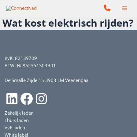
Ga
naar
de
Wat kost elektrisch rijden?
inhoud
KvK: 82139709
BTW: NL862351303B01
De Smalle Zijde 15 3903 LM Veenendaal
LinkedIn
Facebook
Instagram
Zakelijk laden
Thuis laden
VvE laden
White label