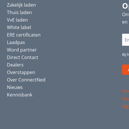
O
Zakelijk laden
Thuis laden
Ont
VvE laden
en 
White label
ERE certificaten
E-
Laadpas
ma
Word partner
(Ve
Bij 
Direct Contact
Dealers
Overstappen
Over ConnectNed
Nieuws
Pri
Kennisbank
Dis
Al