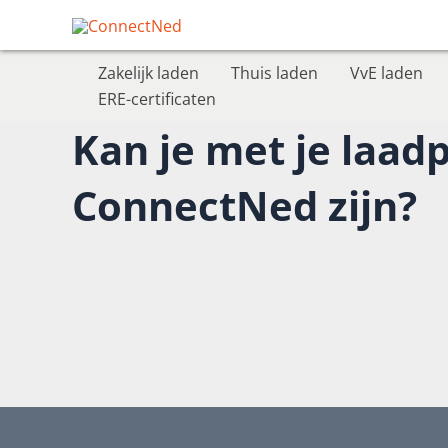
Ga
naar
de
Zakelijk laden
Thuis laden
VvE laden
inhoud
ERE-certificaten
Kan je met je laadp
ConnectNed zijn?