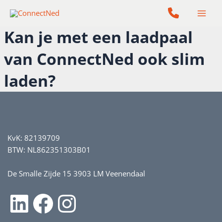
Ga
naar
de
Kan je met een laadpaal
inhoud
van ConnectNed ook slim
laden?
KvK: 82139709
BTW: NL862351303B01
De Smalle Zijde 15 3903 LM Veenendaal
LinkedIn
Facebook
Instagram