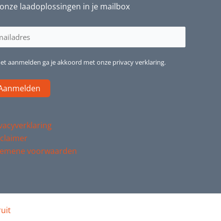
onze laadoplossingen in je mailbox
iladres
reist)
het aanmelden ga je akkoord met onze privacy verklaring.
vacyverklaring
claimer
gemene voorwaarden
uit