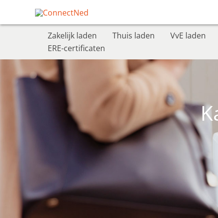
Ga
naar
de
Zakelijk laden
Thuis laden
VvE laden
inhoud
ERE-certificaten
K