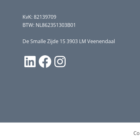
KvK: 82139709
BTW: NL862351303B01
De Smalle Zijde 15 3903 LM Veenendaal
LinkedIn
Facebook
Instagram
Co