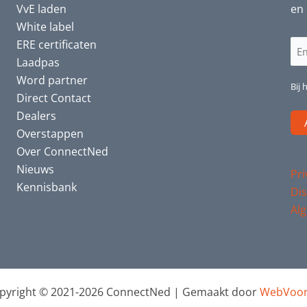
VvE laden
en 
White label
ERE certificaten
E-
Laadpas
ma
Word partner
(Ve
Bij 
Direct Contact
Dealers
Overstappen
Over ConnectNed
Nieuws
Pri
Kennisbank
Dis
Al
pyright © 2021-2026 ConnectNed | Gemaakt door
WebVoor