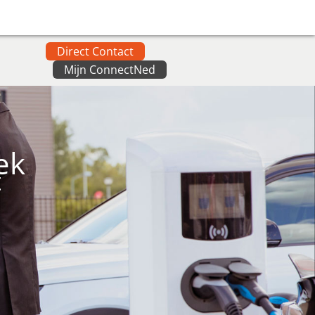
Direct Contact
Mijn ConnectNed
ek
t