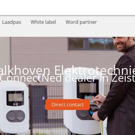
Laadpas
White label
Word partner
alkhoven Elektrotechni
ConnectNed dealer in Zeis
Direct contact