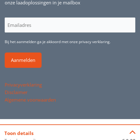
onze laadoplossingen in je mailbox
E-
mailadres
(Vereist)
Bij het aanmelden ga je akkoord met onze privacy verklaring.
Privacyverklaring
Disclaimer
Algemene voorwaarden
Copyright © 2021-2026 ConnectNed | Gemaakt door
Toon details
WebVooruit