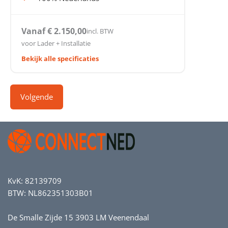
Vanaf € 2.150,00
incl. BTW
voor Lader + Installatie
Bekijk alle specificaties
KvK: 82139709
BTW: NL862351303B01
De Smalle Zijde 15 3903 LM Veenendaal