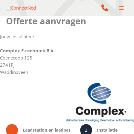
Ga
naar
de
Offerte aanvragen
inhoud
Jouw installateur:
Complex E-techniek B.V.
Coenecoop 125
2741PJ
Waddinxveen
1
Laadstation en laadpas
2
Installatie